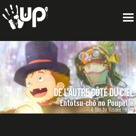
De l'autre côté du ciel
Entotsu-chō no Poupelle
A film by Yusuke Hirota